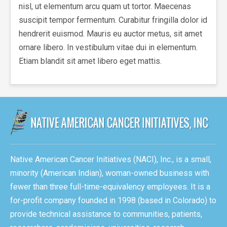
nisl, ut elementum arcu quam ut tortor. Maecenas
suscipit tempor fermentum. Curabitur fringilla dolor id
hendrerit euismod. Mauris eu auctor metus, sit amet
ornare libero. In vestibulum vitae dui in elementum.
Etiam blandit sit amet libero eget mattis.
Native American Cancer Initiatives (NACI), Inc., is a small,
minority (American Indian), woman-owned business with
fewer than three full-time-equivalency employees. It is a
for-profit company founded in 1998 (based in Colorado) to
provide technical assistance to communities, patients,