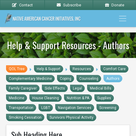
Contact
Subscribe
Donate
Help & Support Resources - Authors
QOL Tree
Help & Support
Resources
Comfort Care
Complementary Medicine
Coping
Counseling
Authors
Family Caregiver
Side Effects
Legal
Medical Bills
Medicine
House Cleaning
Nutrition & PA
Supplies
Transportation
LGBT
Navigation Services
Screening
Smoking Cessation
Survivors Physical Activity
Sub Heading Here