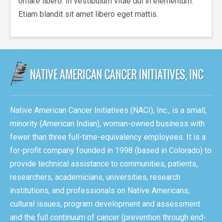
ornare libero. In vestibulum vitae dui in elementum.
Etiam blandit sit amet libero eget mattis.
Native American Cancer Initiatives (NACI), Inc., is a small,
minority (American Indian), woman-owned business with
fewer than three full-time-equivalency employees. It is a
for-profit company founded in 1998 (based in Colorado) to
provide technical assistance to communities, patients,
researchers, academicians, universities, research
institutions, and professionals on Native Americans,
cultural issues, program development and assessment
and the full continuum of cancer (prevention through end-